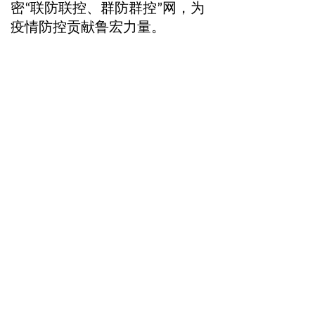
密“联防联控、群防群控”网，为
疫情防控贡献鲁宏力量。
前一个：
无
ꄴ
后一个：
无
ꄲ