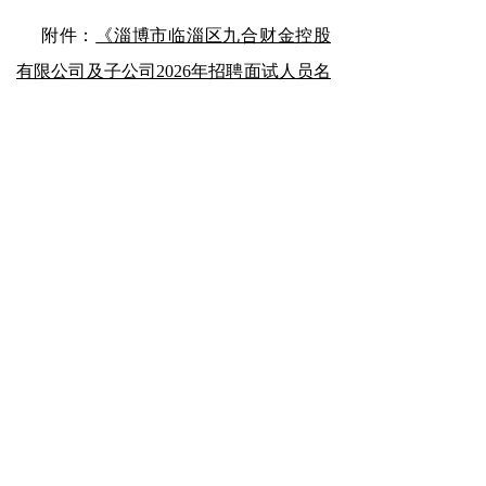
附件：
《淄博市临淄区九合财金控股
有限公司及子公司2026年招聘面试人员名
单（A组）》
（点击下载）
《淄博市临淄区九合财金控股有限
公司及子公司2026年招聘面试人员名单
（B组）》
（点击下载）
淄博鲁宏
人才
服务有限公司
2026
年
6
月
4
日
前一个：
无
ꄴ
后一个：
无
ꄲ